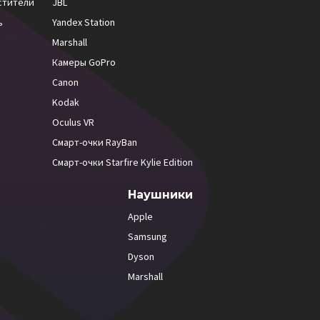
стители
JBL
ь
Yandex Station
Marshall
Камеры GoPro
Canon
Kodak
Oculus VR
Смарт-очки RayBan
Смарт-очки Starfire Kylie Edition
Наушники
Apple
Samsung
Dyson
Marshall