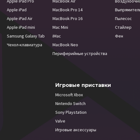
Apple iPad Pro
MacBook Air
Воздухоочи
Apple iPad
MacBook Pro 14
Выпрямител
Apple iPad Air
MacBook Pro 16
Пылесос
Apple iPad mini
Mac Mini
Стайлер
Samsung Galaxy Tab
iMac
Фен
Чехол-клавиатура
MacBook Neo
Периферийные устройства
Игровые приставки
Microsoft Xbox
Nintendo Switch
Sony Playstation
Valve
Игровые аксессуары