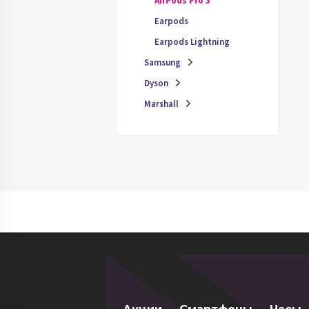
AirPods Pro 3
Earpods
Earpods Lightning
Samsung
Dyson
Marshall