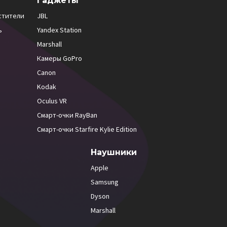
Гаджеты
стители
JBL
ь
Yandex Station
Marshall
Камеры GoPro
Canon
Kodak
Oculus VR
Смарт-очки RayBan
Смарт-очки Starfire Kylie Edition
Наушники
Apple
Samsung
Dyson
Marshall