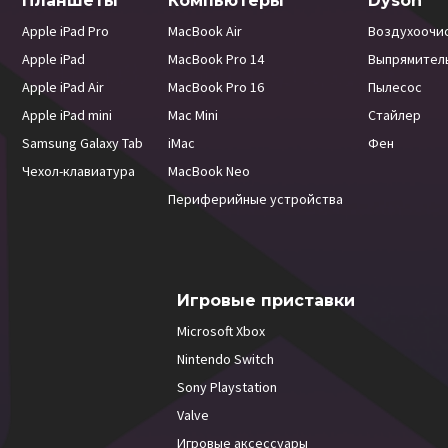
Планшеты
Компьютеры
Dyson
Apple iPad Pro
MacBook Air
Воздухоочи
Apple iPad
MacBook Pro 14
Выпрямител
Apple iPad Air
MacBook Pro 16
Пылесос
Apple iPad mini
Mac Mini
Стайлер
Samsung Galaxy Tab
iMac
Фен
Чехол-клавиатура
MacBook Neo
Периферийные устройства
Игровые приставки
Microsoft Xbox
Nintendo Switch
Sony Playstation
Valve
Игровые аксессуары