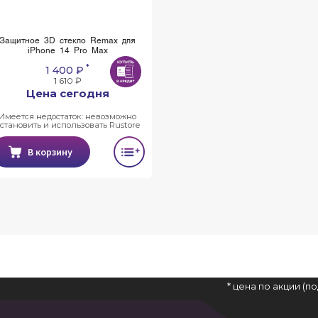
Защитное 3D стекло Remax для
iPhone 14 Pro Max
*
1 400 ₽
1 610 ₽
Цена сегодня
Имеется недостаток: невозможно
установить и использовать Rustore
В корзину
* цена по акции (