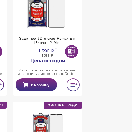
я
Защитное 3D стекло Remax для
iPhone 12 Mini
*
1 390 ₽
1 599 ₽
Цена сегодня
о
Имеется недостаток: невозможно
e
установить и использовать Rustore
В корзину
ИТ
МОЖНО В КРЕДИТ