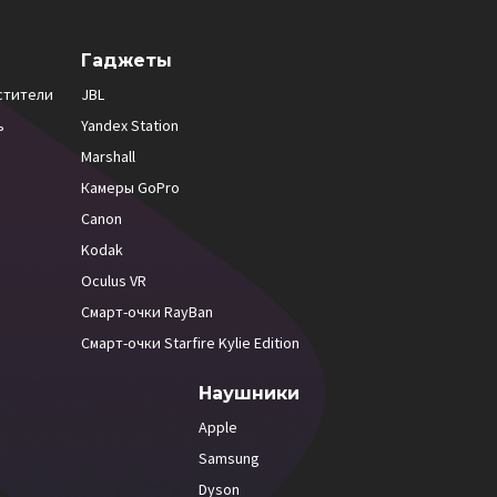
Гаджеты
стители
JBL
ь
Yandex Station
Marshall
Камеры GoPro
Canon
Kodak
Oculus VR
Смарт-очки RayBan
Смарт-очки Starfire Kylie Edition
Наушники
Apple
Samsung
Dyson