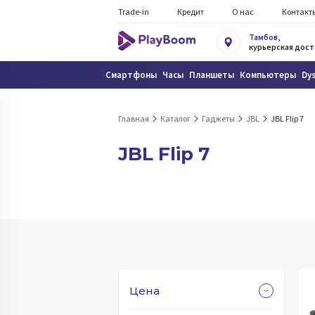
Trade-in
Кредит
О нас
Контакт
Тамбов
,
курьерская дост
Смартфоны
Часы
Планшеты
Компьютеры
Dy
Главная
Каталог
Гаджеты
JBL
JBL Flip 7
JBL Flip 7
Цена