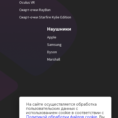
Oculus VR
Смарт-очки RayBan
Смарт-очки Starfire Kylie Edition
Наушники
Apple
Samsung
Dyson
Marshall
На сайте осуществляется обработка
пользовательских данных с
использованием cookie в соответствии с
Политикой обработки файлов cookie
. Вы