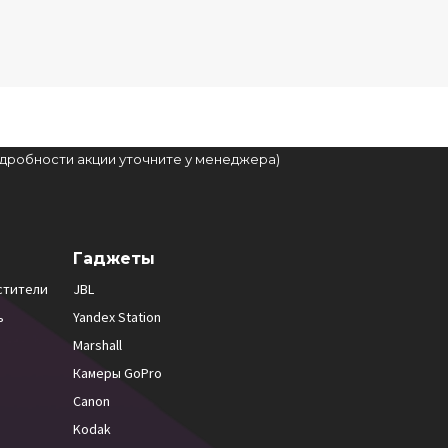
подробности акции уточните у менеджера)
Гаджеты
стители
JBL
ь
Yandex Station
Marshall
Камеры GoPro
Canon
Kodak