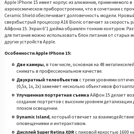
Apple IPhone 15 имеет корпус из алюминия, применяемого в
аэрокосмическом приборостроении, что в сочетании с про
Ceramic Shield обеспечивает долговечность модели. Нровы
сверхбыстрый процессор А16 Bionic отвечает за скорость 
Айфона 15. Экран 6’1 дюйма обрамлён тонким контуром. Раз
для питания можно использовать блок питания от старых м
других устройств Apple.
Особенности Apple IPhone 15:
Две камеры
, в том числе, основная на 48 мегапикселе
снимать в профессиональном качестве.
Двукратный телеобъектив
с тремя уровнями оптиче
(0,5х, 1х, 2х) заменяет несколько объективов фотоапп
Улучшенная портретная съемка
Айфон 15 делает в
создание портретов с высоким уровнем детализации 
плохом освещении.
Dynamic Island
, который отвечает за взаимодействие
оповещениями и интерактивом.
Дисплей Super Retina XDR
с пиковой яркостью 1600 ни