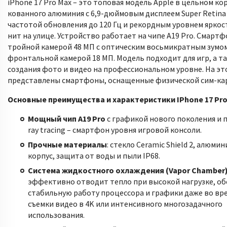
iPhone 17 Pro Max – это топовая модель Apple в цельном кор
кованного алюминия с 6,9-дюймовым дисплеем Super Retina
частотой обновления до 120 Гц и рекордным уровнем яркос
нит на улице. Устройство работает на чипе A19 Pro. Смарт
тройной камерой 48 МП с оптическим восьмикратным зумом
фронтальной камерой 18 МП. Модель подходит для игр, а та
создания фото и видео на профессиональном уровне. На эт
представлены смартфоны, оснащенные физической сим-кар
Основные преимущества и характеристики IPhone 17 Pro
Мощный чип A19 Pro
с графикой нового поколения и
ray tracing – смартфон уровня игровой консоли.
Прочные материалы
: стекло Ceramic Shield 2, алюми
корпус, защита от воды и пыли IP68.
Система жидкостного охлаждения (Vapor Chamber
эффективно отводит тепло при высокой нагрузке, об
стабильную работу процессора и графики даже во вре
съемки видео в 4K или интенсивного многозадачного
использования.