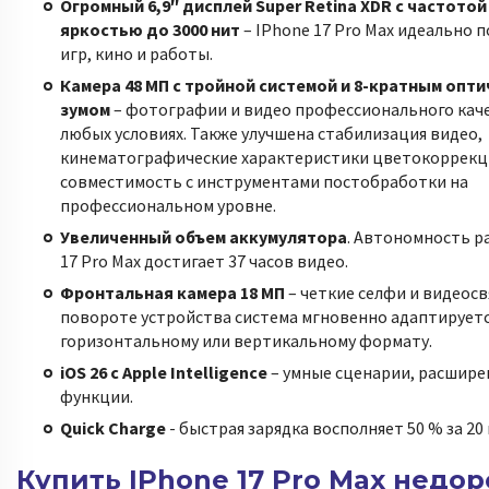
Огромный 6,9″ дисплей Super Retina XDR с частотой 
яркостью до 3000 нит
– IPhone 17 Pro Max идеально 
игр, кино и работы.
Камера 48 МП с тройной системой и 8-кратным опт
зумом
– фотографии и видео профессионального каче
любых условиях. Также улучшена стабилизация видео,
кинематографические характеристики цветокоррекци
совместимость с инструментами постобработки на
профессиональном уровне.
Увеличенный объем аккумулятора
. Автономность р
17 Pro Max достигает 37 часов видео.
Фронтальная камера 18 МП
– четкие селфи и видеосвя
повороте устройства система мгновенно адаптируетс
горизонтальному или вертикальному формату.
iOS 26 с Apple Intelligence
– умные сценарии, расшир
функции.
Quick Charge
- быстрая зарядка восполняет 50 % за 20
Купить IPhone 17 Pro Max недор