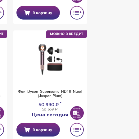
В корзину
ИТ
МОЖНО В КРЕДИТ
Фен Dyson Supersonic HD16 Nural
)
(Jasper Plum)
*
50 990 ₽
58 639 ₽
Цена сегодня
В корзину