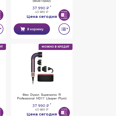
(Blue/Topaz)
*
37 990 ₽
43 689 ₽
Цена сегодня
В корзину
ИТ
МОЖНО В КРЕДИТ
Фен Dyson Supersonic R
Professional HD17 (Jasper Plum)
*
37 990 ₽
43 689 ₽
Цена сегодня