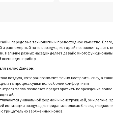
зайн, передовые технологии и превосходное качество. Благод
ый и равномерный поток воздуха, который позволяет сушить 
ми. Наличие разных насадок делает девайс многофункциональ
 всего один прибор.
для волос Дайсон:
ока воздуха, которая позволяет точно настроить силу, а так
сделать процесс сушки волос более комфортным.
онтроля тепла позволяет предотвратить повреждение волос 
ащитой.
личаются уникальной формой и конструкцией, они легкие, э
й ионизации воздуха для придания волосам блеска, гладкости
я отрицательно заряженных ионов.