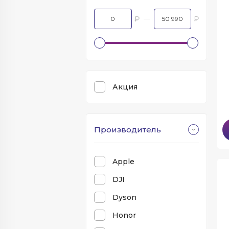
₽
₽
Акция
Производитель
Apple
DJI
Dyson
Honor