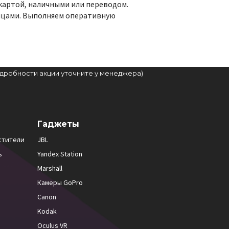
 картой, наличными или переводом.
лицами. Выполняем оперативную
подробности акции уточните у менеджера)
Гаджеты
стители
JBL
ь
Yandex Station
Marshall
Камеры GoPro
Canon
Kodak
Oculus VR